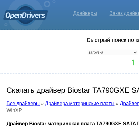
Драйверы
Заказ драйв
Быстрый поиск по к
Скачать драйвер Biostar TA790GXE S
Все драйверы
»
Драйвера материнские платы
»
Драйвер
WinXP
Драйвер Biostar материнская плата TA790GXE SATA D