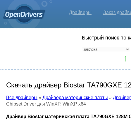
Драйверы
Заказ драйв
Быстрый поиск по к
Скачать драйвер Biostar TA790GXE 12
Все драйверы
»
Драйвера материнские платы
»
Драйвер
Chipset Driver для WinXP, WinXP x64
Драйвер Biostar материнская плата TA790GXE 128M Ch