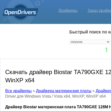
Драйверы
Заказ драйв
Быстрый поиск по к
Скачать драйвер Biostar TA790GXE 128
WinXP x64
Все драйверы
»
Драйвера материнские платы
»
Драйвер
Driver для Windows Vista / Vista x64, WinXP, WinXP x64
Драйвер Biostar материнская плата TA790GXE 128M HDM