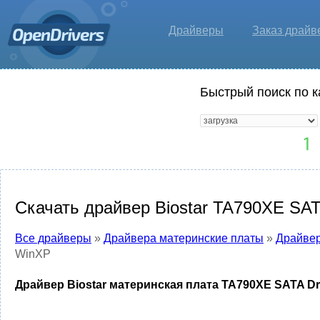
Драйверы
Заказ драйв
Быстрый поиск по к
Скачать драйвер Biostar TA790XE SAT
Все драйверы
»
Драйвера материнские платы
»
Драйвер
WinXP
Драйвер Biostar материнская плата TA790XE SATA Dr