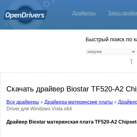
Драйверы
Заказ драйв
Быстрый поиск по к
Скачать драйвер Biostar TF520-A2 Chi
Все драйверы
»
Драйвера материнские платы
»
Драйвер
Driver для Windows Vista x64
Драйвер Biostar материнская плата TF520-A2 Chipset