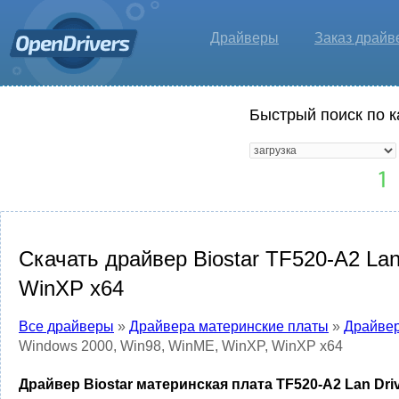
Драйверы
Заказ драйв
Быстрый поиск по к
Скачать драйвер Biostar TF520-A2 Lan
WinXP x64
Все драйверы
»
Драйвера материнские платы
»
Драйвер
Windows 2000, Win98, WinME, WinXP, WinXP x64
Драйвер Biostar материнская плата TF520-A2 Lan Dri