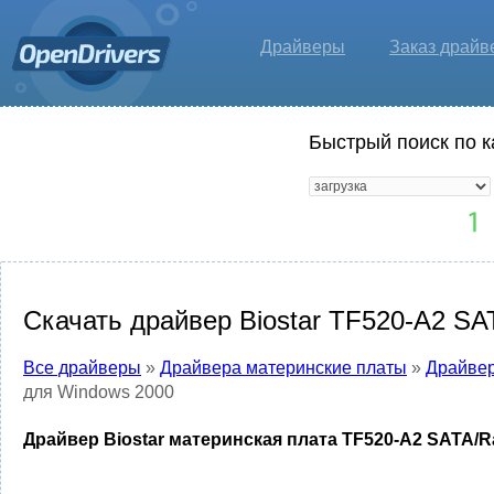
Драйверы
Заказ драйв
Быстрый поиск по к
Скачать драйвер Biostar TF520-A2 SA
Все драйверы
»
Драйвера материнские платы
»
Драйвер
для Windows 2000
Драйвер Biostar материнская плата TF520-A2 SATA/Ra