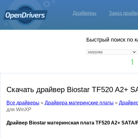
Драйверы
Заказ драйв
Быстрый поиск по к
Скачать драйвер Biostar TF520 A2+ S
Все драйверы
»
Драйвера материнские платы
»
Драйвер
для WinXP
Драйвер Biostar материнская плата TF520 A2+ SATA/R