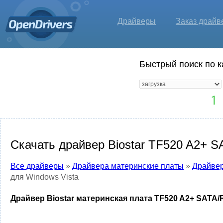
Драйверы
Заказ драйв
Быстрый поиск по к
Скачать драйвер Biostar TF520 A2+ SA
Все драйверы
»
Драйвера материнские платы
»
Драйвер
для Windows Vista
Драйвер Biostar материнская плата TF520 A2+ SATA/R