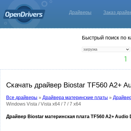
Драйверы
Заказ драйв
Быстрый поиск по к
Скачать драйвер Biostar TF560 A2+ Audi
Все драйверы
»
Драйвера материнские платы
»
Драйвер
Windows Vista / Vista x64 / 7 / 7 x64
Драйвер Biostar материнская плата TF560 A2+ Audio Driv