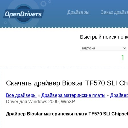
Драйверы
Заказ драйв
Быстрый поиск по к
Скачать драйвер Biostar TF570 SLI C
Все драйверы
»
Драйвера материнские платы
»
Драйвер
Driver для Windows 2000, WinXP
Драйвер Biostar материнская плата TF570 SLI Chipse