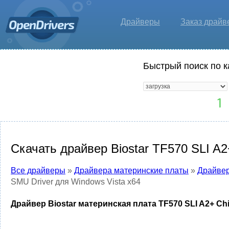
Драйверы
Заказ драйв
Быстрый поиск по к
Скачать драйвер Biostar TF570 SLI A2
Все драйверы
»
Драйвера материнские платы
»
Драйвер
SMU Driver для Windows Vista x64
Драйвер Biostar материнская плата TF570 SLI A2+ Chi