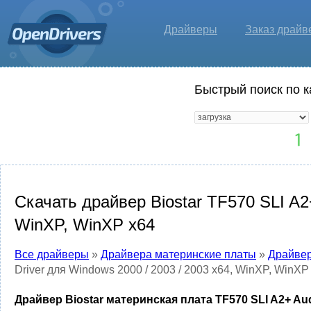
Драйверы
Заказ драйв
Быстрый поиск по к
Скачать драйвер Biostar TF570 SLI A2+
WinXP, WinXP x64
Все драйверы
»
Драйвера материнские платы
»
Драйвер
Driver для Windows 2000 / 2003 / 2003 x64, WinXP, WinXP
Драйвер Biostar материнская плата TF570 SLI A2+ Audi