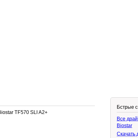
Бстрые 
iostar TF570 SLI A2+
Все драй
Biostar
Скачать 