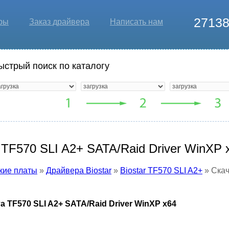
2713
ры
Заказ драйвера
Написать нам
ыстрый поиск по каталогу
 TF570 SLI A2+ SATA/Raid Driver WinXP 
кие платы
»
Драйвера Biostar
»
Biostar TF570 SLI A2+
» Скач
а TF570 SLI A2+ SATA/Raid Driver WinXP x64