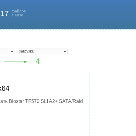
файлов
817
в базе
x64
ать Biostar TF570 SLI A2+ SATA/Raid