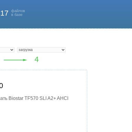
файлов
817
в базе
0
ать Biostar TF570 SLI A2+ AHCI