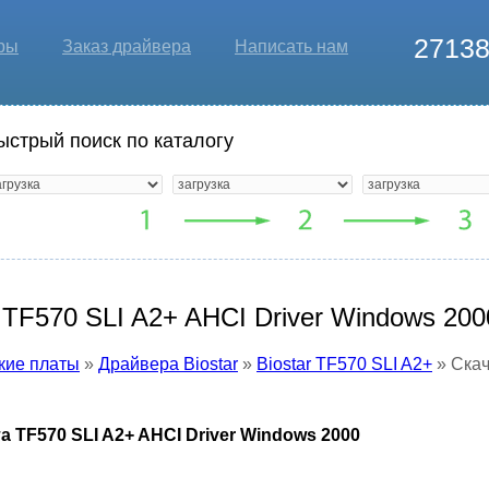
2713
ры
Заказ драйвера
Написать нам
ыстрый поиск по каталогу
 TF570 SLI A2+ AHCI Driver Windows 200
кие платы
»
Драйвера Biostar
»
Biostar TF570 SLI A2+
» Скач
а TF570 SLI A2+ AHCI Driver Windows 2000