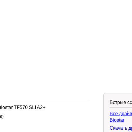
Бстрые с
iostar TF570 SLI A2+
Все драйв
00
Biostar
Скачать д