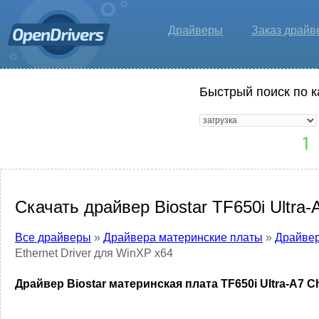
Драйверы
Заказ драйв
Быстрый поиск по к
Скачать драйвер Biostar TF650i Ultra-
Все драйверы
»
Драйвера материнские платы
»
Драйвер
Ethernet Driver для WinXP x64
Драйвер Biostar материнская плата TF650i Ultra-A7 Ch