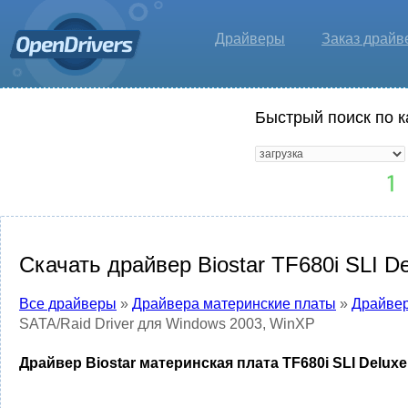
Драйверы
Заказ драйв
Быстрый поиск по к
Скачать драйвер Biostar TF680i SLI D
Все драйверы
»
Драйвера материнские платы
»
Драйвер
SATA/Raid Driver для Windows 2003, WinXP
Драйвер Biostar материнская плата TF680i SLI Deluxe