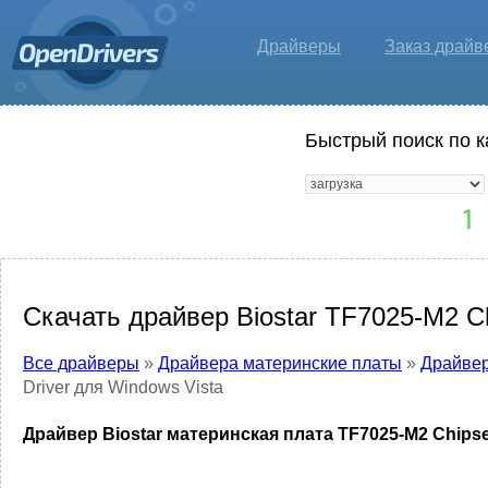
Драйверы
Заказ драйв
Быстрый поиск по к
Скачать драйвер Biostar TF7025-M2 Ch
Все драйверы
»
Драйвера материнские платы
»
Драйвер
Driver для Windows Vista
Драйвер Biostar материнская плата TF7025-M2 Chipset