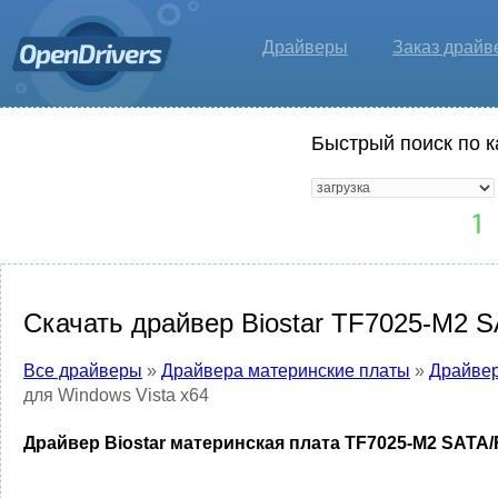
Драйверы
Заказ драйв
Быстрый поиск по к
Скачать драйвер Biostar TF7025-M2 SA
Все драйверы
»
Драйвера материнские платы
»
Драйвер
для Windows Vista x64
Драйвер Biostar материнская плата TF7025-M2 SATA/R