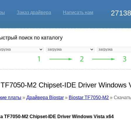
2713
ры
Заказ драйвера
Написать нам
ыстрый поиск по каталогу
 TF7050-M2 Chipset-IDE Driver Windows V
кие платы
»
Драйвера Biostar
»
Biostar TF7050-M2
» Скачать
 TF7050-M2 Chipset-IDE Driver Windows Vista x64