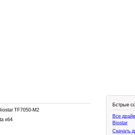
Бстрые с
iostar TF7050-M2
Все драй
ta x64
Biostar
Скачать д