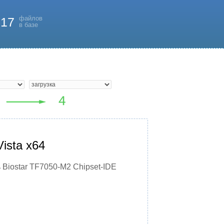
файлов
817
в базе
ista x64
 Biostar TF7050-M2 Chipset-IDE