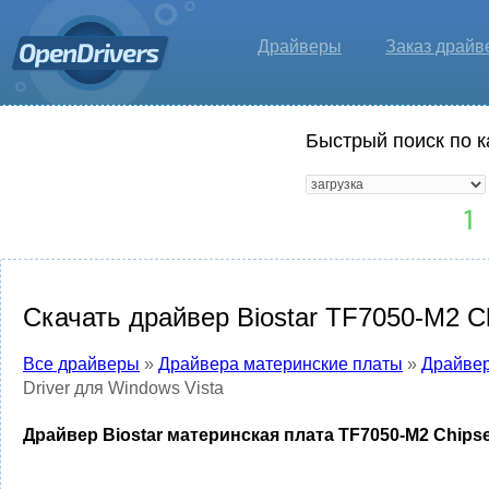
Драйверы
Заказ драйв
Быстрый поиск по к
Скачать драйвер Biostar TF7050-M2 Ch
Все драйверы
»
Драйвера материнские платы
»
Драйвер
Driver для Windows Vista
Драйвер Biostar материнская плата TF7050-M2 Chipset