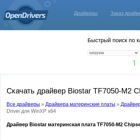
Драйверы
Заказ драйв
Быстрый поиск по к
Скачать драйвер Biostar TF7050-M2 C
Все драйверы
»
Драйвера материнские платы
»
Драйвер
Driver для WinXP x64
Драйвер Biostar материнская плата TF7050-M2 Chipse