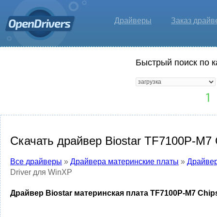
Драйверы
Заказ драйв
Быстрый поиск по к
Скачать драйвер Biostar TF7100P-M7 
Все драйверы
»
Драйвера материнские платы
»
Драйвер
Driver для WinXP
Драйвер Biostar материнская плата TF7100P-M7 Chip