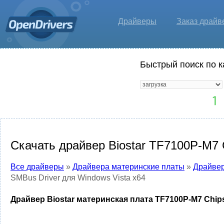
Драйверы
Заказ драйв
Быстрый поиск по к
Скачать драйвер Biostar TF7100P-M7 
Все драйверы
»
Драйвера материнские платы
»
Драйвер
SMBus Driver для Windows Vista x64
Драйвер Biostar материнская плата TF7100P-M7 Chips