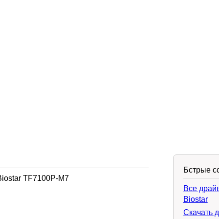
Бстрые с
iostar TF7100P-M7
Все драй
Biostar
Скачать 