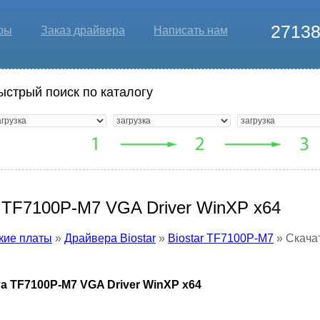
2713
ры
Заказ драйвера
Написать нам
ыстрый поиск по каталогу
r TF7100P-M7 VGA Driver WinXP x64
кие платы
»
Драйвера Biostar
»
Biostar TF7100P-M7
» Скачат
а TF7100P-M7 VGA Driver WinXP x64