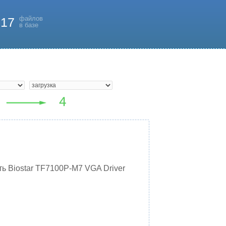
файлов
817
в базе
ь Biostar TF7100P-M7 VGA Driver