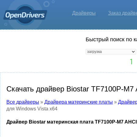
Драйверы
Заказ драйв
Быстрый поиск по к
Скачать драйвер Biostar TF7100P-M7 A
Все драйверы
»
Драйвера материнские платы
»
Драйвер
для Windows Vista x64
Драйвер Biostar материнская плата TF7100P-M7 AHCI 