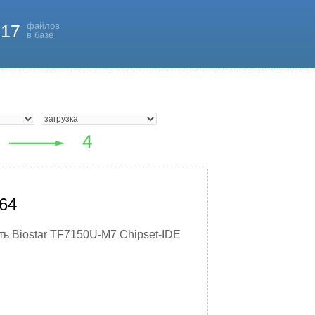
файлов
817
в базе
x64
ть Biostar TF7150U-M7 Chipset-IDE