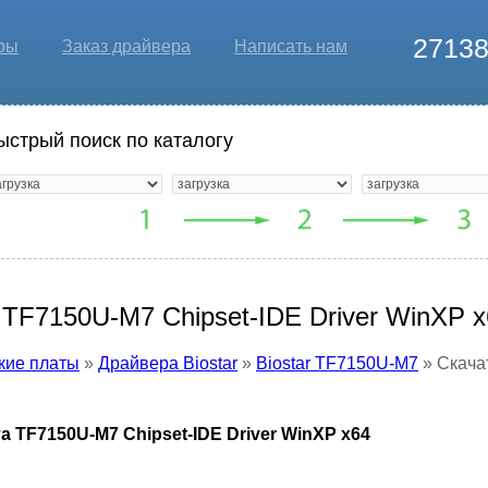
2713
ры
Заказ драйвера
Написать нам
ыстрый поиск по каталогу
 TF7150U-M7 Chipset-IDE Driver WinXP 
кие платы
»
Драйвера Biostar
»
Biostar TF7150U-M7
» Скача
а TF7150U-M7 Chipset-IDE Driver WinXP x64