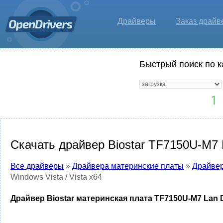
Драйверы
Заказ драйв
Быстрый поиск по к
Скачать драйвер Biostar TF7150U-M7 La
Все драйверы
»
Драйвера материнские платы
»
Драйвер
Windows Vista / Vista x64
Драйвер Biostar материнская плата TF7150U-M7 Lan Dri