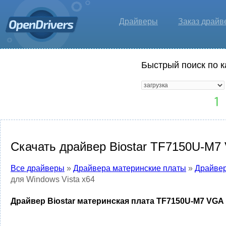
Драйверы
Заказ драйв
Быстрый поиск по к
Скачать драйвер Biostar TF7150U-M7 
Все драйверы
»
Драйвера материнские платы
»
Драйвер
для Windows Vista x64
Драйвер Biostar материнская плата TF7150U-M7 VGA D