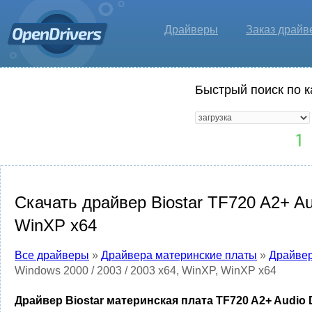
Драйверы
Заказ драйв
Быстрый поиск по к
Скачать драйвер Biostar TF720 A2+ Aud
WinXP x64
Все драйверы
»
Драйвера материнские платы
»
Драйвер
Windows 2000 / 2003 / 2003 x64, WinXP, WinXP x64
Драйвер Biostar материнская плата TF720 A2+ Audio Dr