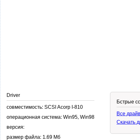
Driver
Бстрые с
совместимость:
SCSI Acorp I-810
Все драйв
операционная система:
Win95, Win98
Скачать д
версия:
размер файла:
1.69 Мб